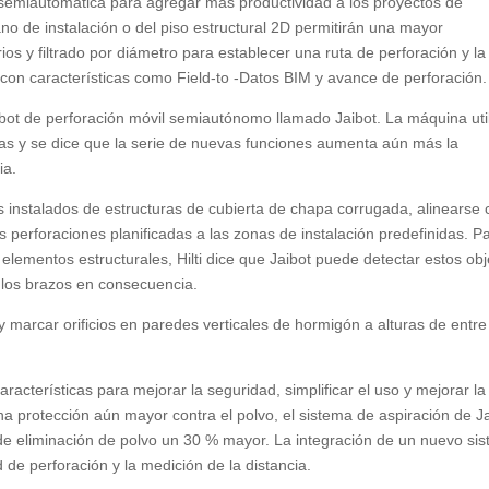
semiautomática para agregar más productividad a los proyectos de
no de instalación o del piso estructural 2D permitirán una mayor
os y filtrado por diámetro para establecer una ruta de perforación y la
con características como Field-to -Datos BIM y avance de perforación.
robot de perforación móvil semiautónomo llamado Jaibot. La máquina uti
reas y se dice que la serie de nuevas funciones aumenta aún más la
ia.
es instalados de estructuras de cubierta de chapa corrugada, alinearse
s perforaciones planificadas a las zonas de instalación predefinidas. P
 elementos estructurales, Hilti dice que Jaibot puede detectar estos ob
e los brazos en consecuencia.
 marcar orificios en paredes verticales de hormigón a alturas de entre
racterísticas para mejorar la seguridad, simplificar el uso y mejorar la
na protección aún mayor contra el polvo, el sistema de aspiración de J
 de eliminación de polvo un 30 % mayor. La integración de un nuevo si
 de perforación y la medición de la distancia.