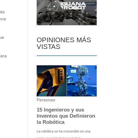
uta
ance
ue
OPINIONES MÁS
VISTAS
lara