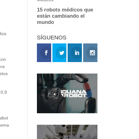
liza
SÍGUENOS
 con
ara
jetos
 0,9
aibot
stema