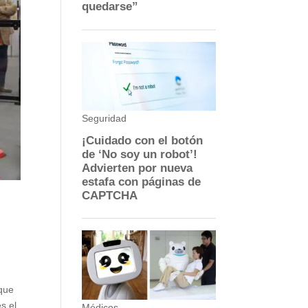
 que
s el