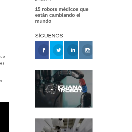
SÍGUENOS
que
nes
an