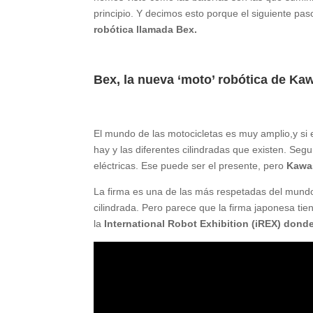
principio. Y decimos esto porque el siguiente pa
robótica llamada Bex.
Bex, la nueva ‘moto’ robótica de Ka
El mundo de las motocicletas es muy amplio,y si 
hay y las diferentes cilindradas que existen. Se
eléctricas. Ese puede ser el presente, pero
Kawas
La firma es una de las más respetadas del mundo 
cilindrada. Pero parece que la firma japonesa tie
la
International Robot Exhibition (iREX) dond