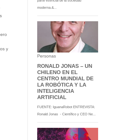
r
s
pero
os y