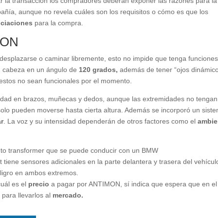
r la transacción los compradores deberán exponer las razones para la
pañía, aunque no revela cuáles son los requisitos o cómo es que los
ciaciones
para la compra.
MON
desplazarse o caminar libremente, esto no impide que tenga funcione
u cabeza en un ángulo de
120 grados,
además de tener “ojos dinámic
 estos no sean funcionales por el momento.
ilidad en brazos, muñecas y dedos, aunque las extremidades no tengan
y solo pueden moverse hasta cierta altura. Además se incorporó un sist
ar
. La voz y su intensidad dependerán de otros factores como el
ambie
to transformer que se puede conducir con un BMW
ot tiene sensores adicionales en la parte delantera y trasera del vehícul
ligro en ambos extremos.
uál es el
precio
a pagar por ANTIMON, sí indica que espera que en el
para llevarlos al
mercado.