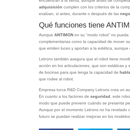
encuentran a la venta, aunque antes de completa
adquisición
cumplen con los criterios de la com
evalúan, si antes, durante o después de las
nego
Qué funciones tiene ANTI
Aunque
ANTIMON
en su “modo robot” no pueda 
complementarias como la capacidad de mover s
que emiten luces y aportan a la estética, aunque
Letrons también asegura que el robot tiene mov
acción en los articulaciones, que son estáticas 
de bocinas para que tenga la capacidad de
habl
que rodee al robot.
Empresa turca R&D Company Letrons crea un au
En cuanto a los factores de
seguridad
, este rob
modo que puede prevenir cuándo se presenta pe
Aunque por el momento Letrons no ha revelado c
futuro se puedan realizar mejoras en los modelos 