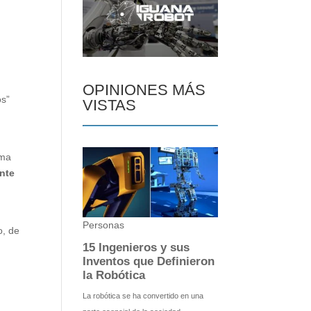
s
OPINIONES MÁS
os”
VISTAS
ema
nte
o, de