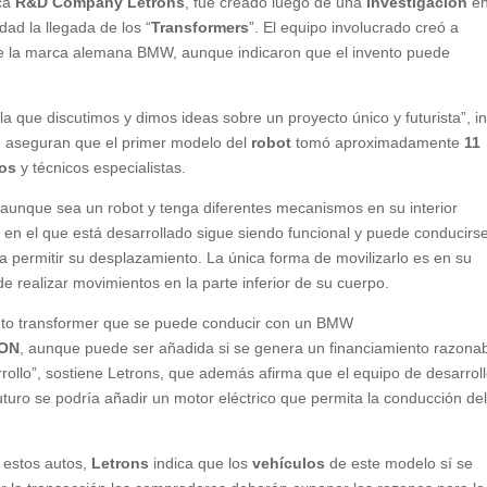
rca
R&D Company Letrons
, fue creado luego de una
investigación
e
dad la llegada de los “
Transformers
”. El equipo involucrado creó a
e la marca alemana BMW, aunque indicaron que el invento puede
la que discutimos y dimos ideas sobre un proyecto único y futurista”, i
 aseguran que el primer modelo del
robot
tomó aproximadamente
11
cos
y técnicos especialistas.
aunque sea un robot y tenga diferentes mecanismos en su interior
en el que está desarrollado sigue siendo funcional y puede conducirse
a permitir su desplazamiento. La única forma de movilizarlo es en su
 realizar movimientos en la parte inferior de su cuerpo.
to transformer que se puede conducir con un BMW
ON
, aunque puede ser añadida si se genera un financiamiento razona
rollo”, sostiene Letrons, que además afirma que el equipo de desarrol
turo se podría añadir un motor eléctrico que permita la conducción de
e estos autos,
Letrons
indica que los
vehículos
de este modelo sí se