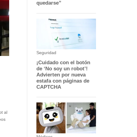
t al
eos