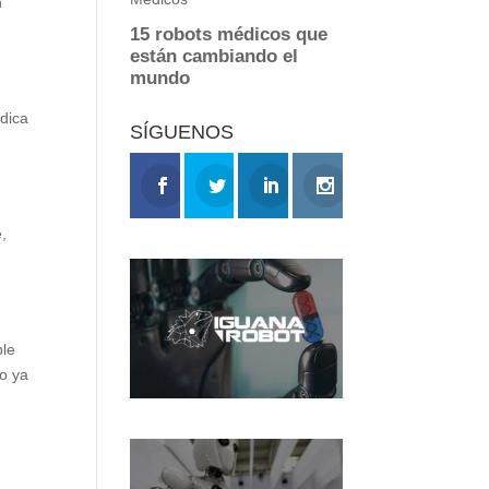
n
ndica
SÍGUENOS
,
ble
lo ya
l