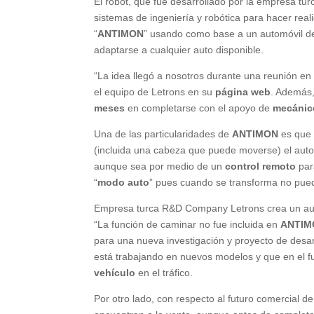
El robot, que fue desarrollado por la empresa tu
sistemas de ingeniería y robótica para hacer reali
“
ANTIMON
” usando como base a un automóvil d
adaptarse a cualquier auto disponible.
“La idea llegó a nosotros durante una reunión en 
el equipo de Letrons en su
página web
. Además,
meses
en completarse con el apoyo de
mecáni
Una de las particularidades de
ANTIMON
es que 
(incluida una cabeza que puede moverse) el auto 
aunque sea por medio de un
control remoto
par
“
modo auto
” pues cuando se transforma no puede
Empresa turca R&D Company Letrons crea un au
“La función de caminar no fue incluida en
ANTIM
para una nueva investigación y proyecto de desar
está trabajando en nuevos modelos y que en el fu
vehículo
en el tráfico.
Por otro lado, con respecto al futuro comercial d