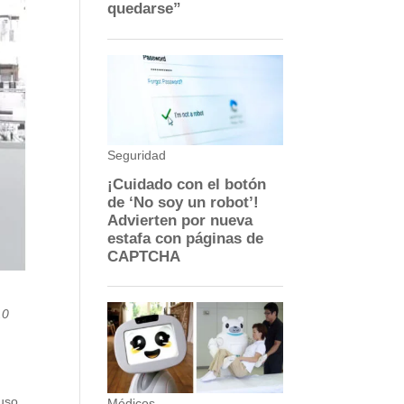
.0
luso