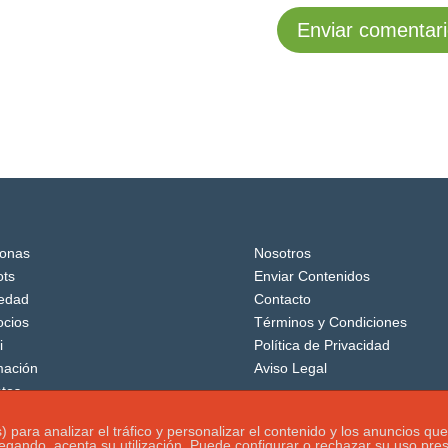
onas
Nosotros
ts
Enviar Contenidos
edad
Contacto
cios
Términos y Condiciones
i
Política de Privacidad
mación
Aviso Legal
tos
os) para analizar el tráfico y personalizar el contenido y los anuncio
vegando, acepta su utilización. Puede configurar o rechazar su uso pr