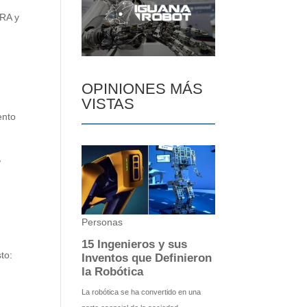
ARA y
OPINIONES MÁS
VISTAS
ento
,
to:
e