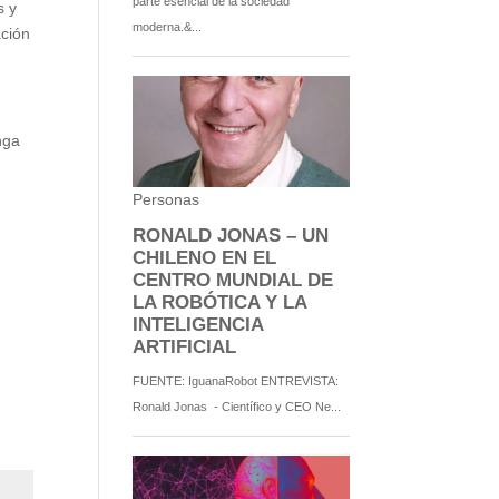
s y
ación
nga