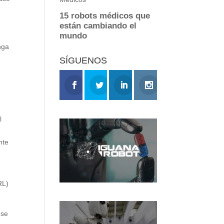
nga
SÍGUENOS
l
nte
RL)
 se