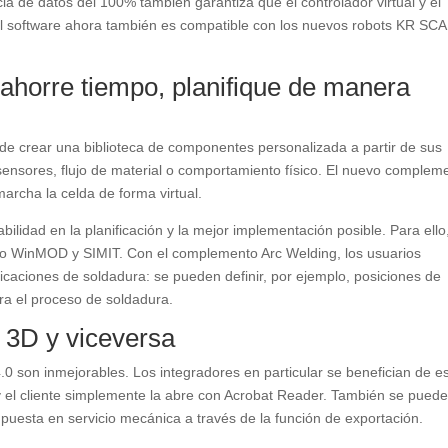
a de datos del 100% también garantiza que el controlador virtual y el
 El software ahora también es compatible con los nuevos robots KR SC
horre tiempo, planifique de manera
 crear una biblioteca de componentes personalizada a partir de sus
ensores, flujo de material o comportamiento físico. El nuevo complem
archa la celda de forma virtual.
ilidad en la planificación y la mejor implementación posible. Para ello
o WinMOD y SIMIT. Con el complemento Arc Welding, los usuarios
icaciones de soldadura: se pueden definir, por ejemplo, posiciones de
ara el proceso de soldadura.
a 3D y viceversa
0 son inmejorables. Los integradores en particular se benefician de es
 el cliente simplemente la abre con Acrobat Reader. También se pued
 puesta en servicio mecánica a través de la función de exportación.