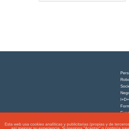
Pers
Robo
Soci
Nego
I+D+
For
Even
Esta web usa cookies analíticas y publicitarias (propias y de tercer
así mejorar su experiencia. Si presiona "Aceptar" o continúa na