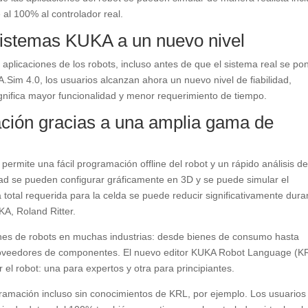
 al 100% al controlador real.
s sistemas KUKA a un nuevo nivel
aplicaciones de los robots, incluso antes de que el sistema real se po
Sim 4.0, los usuarios alcanzan ahora un nuevo nivel de fiabilidad,
 significa mayor funcionalidad y menor requerimiento de tiempo.
cación gracias a una amplia gama de
rmite una fácil programación offline del robot y un rápido análisis de
dad se pueden configurar gráficamente en 3D y se puede simular el
total requerida para la celda se puede reducir significativamente dura
KA, Roland Ritter.
ciones de robots en muchas industrias: desde bienes de consumo hasta
proveedores de componentes. El nuevo editor KUKA Robot Language (K
el robot: una para expertos y otra para principiantes.
gramación incluso sin conocimientos de KRL, por ejemplo. Los usuarios